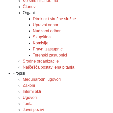
Ko smo i šta radimo
Članovi
Organi
Direktor i stručne službe
Upravni odbor
Nadzorni odbor
Skupština
Komisije
Pravni zastupnici
Terenski zastupnici
Srodne organizacije
Najčešća postavljena pitanja
Propisi
Međunarodni ugovori
Zakoni
Interni akti
Ugovori
Tarifa
Javni pozivi