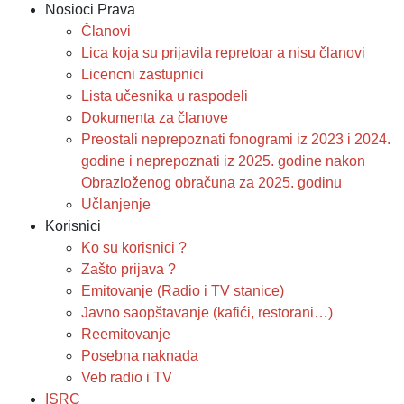
Nosioci Prava
Članovi
Lica koja su prijavila repretoar a nisu članovi
Licencni zastupnici
Lista učesnika u raspodeli
Dokumenta za članove
Preostali neprepoznati fonogrami iz 2023 i 2024.
godine i neprepoznati iz 2025. godine nakon
Obrazloženog obračuna za 2025. godinu
Učlanjenje
Korisnici
Ko su korisnici ?
Zašto prijava ?
Emitovanje (Radio i TV stanice)
Javno saopštavanje (kafići, restorani…)
Reemitovanje
Posebna naknada
Veb radio i TV
ISRC