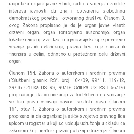
raspolažu organi javne vlasti, radi ostvarenja i zaštite
interesa javnosti da zna i ostvarenja slobodnog
demokratskog poretka i otvorenog društva. Članom 3.
ovog Zakona propisano je da je organ javne vlasti:
državni organ, organ teritorijalne autonomije, organ
lokalne samouprave, kao i organizacija kojoj je povereno
vršenje javnih ovlašćenja; pravno lice koje osniva ili
finansira u celini, odnosno u pretežnom delu državni
organ.
Članom 154. Zakona o autorskom i srodnim pravima
(“Službeni glasnik RS”, broj 104/09, 99/11, 119/12,
29/16 Odluka US RS, 90/18 Odluka US RS i 66/19)
propisano je da organizaciju za kolektivno ostvarivanje
srodnih prava osnivaju nosioci srodnih prava. Članom
161. stav 1. Zakona o autorskom i srodnim pravima
propisano je da organizacija stiče svojstvo pravnog lica
upisom u registar u koji se upisuju udruženja u skladu sa
zakonom koji uređuje pravni položaj udruženja. Članom