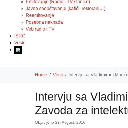
Emitovanje (Radio i TV stanice)
Javno saopštavanje (kafići, restorani…)
Reemitovanje
Posebna naknada
Veb radio i TV
ISRC
Vesti
Home
Vesti
Intervju sa Vladimirom Marić
Intervju sa Vladi
Zavoda za intelek
Objavljeno
29. Avgust, 2016