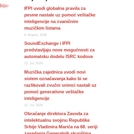
biju-
IFPI uvodi globalna pravila za
pesme nastale uz pomoć veštačke
inteligencije na zvaničnim
muzičkim listama
6. Avgust, 2026
SoundExchange i IFPI
predstavljaju nove mogućnosti za
automatsku dodelu ISRC kodova
22. Jul, 2026
Muzička zajednica uvodi novi
sistem označavanja kako bi se
razlikovali zvučni snimci nastali uz
pomoć generativne veštačke
inteligencije
22. Jul, 2026
Obraćanje direktora Zavoda za
intelektualnu svojinu Republike
Srbije Vladimira Marića na 68. seriji
zasedanja Generalnih skupština