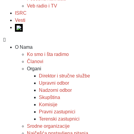
Veb radio i TV
ISRC
Vesti
O Nama
Ko smo i šta radimo
Članovi
Organi
Direktor i stručne službe
Upravni odbor
Nadzorni odbor
Skupština
Komisije
Pravni zastupnici
Terenski zastupnici
Srodne organizacije
Najčešća postavljena pitanja