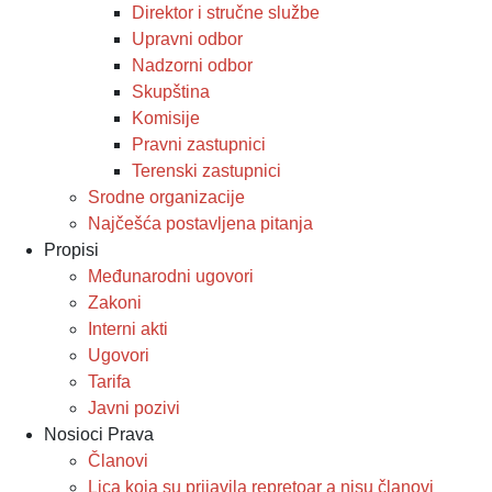
Direktor i stručne službe
Upravni odbor
Nadzorni odbor
Skupština
Komisije
Pravni zastupnici
Terenski zastupnici
Srodne organizacije
Najčešća postavljena pitanja
Propisi
Međunarodni ugovori
Zakoni
Interni akti
Ugovori
Tarifa
Javni pozivi
Nosioci Prava
Članovi
Lica koja su prijavila repretoar a nisu članovi