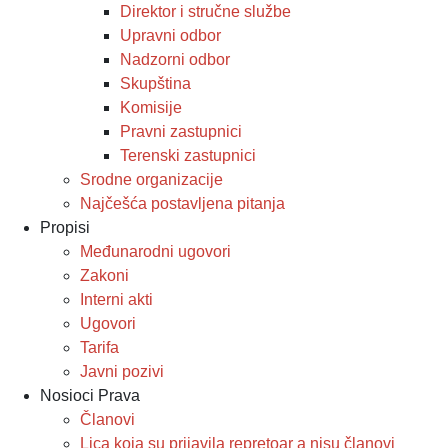
Direktor i stručne službe
Upravni odbor
Nadzorni odbor
Skupština
Komisije
Pravni zastupnici
Terenski zastupnici
Srodne organizacije
Najčešća postavljena pitanja
Propisi
Međunarodni ugovori
Zakoni
Interni akti
Ugovori
Tarifa
Javni pozivi
Nosioci Prava
Članovi
Lica koja su prijavila repretoar a nisu članovi