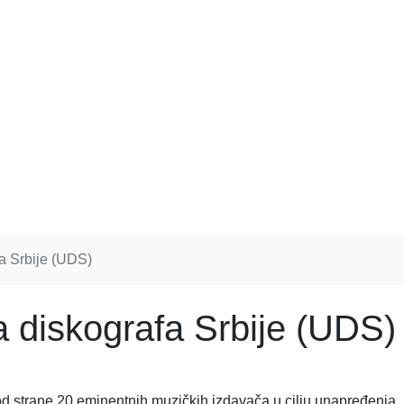
a Srbije (UDS)
a diskografa Srbije (UDS)
od strane 20 eminentnih muzičkih izdavača u cilju unapređenja