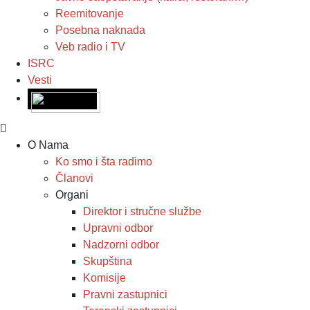
Reemitovanje
Posebna naknada
Veb radio i TV
ISRC
Vesti
O Nama
Ko smo i šta radimo
Članovi
Organi
Direktor i stručne službe
Upravni odbor
Nadzorni odbor
Skupština
Komisije
Pravni zastupnici