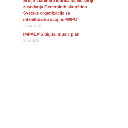
Srbije Vladimira Marića na 68. seriji
zasedanja Generalnih skupština
Svetske organizacije za
intelektualnu svojinu-WIPO
10. Jul, 2026
IMPALA’S digital music plan
3. Jul, 2026