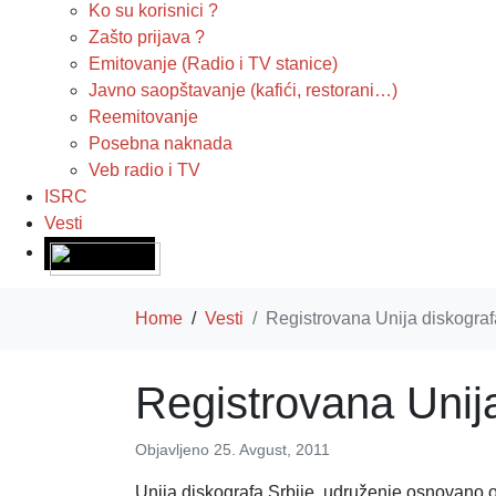
Ko su korisnici ?
Zašto prijava ?
Emitovanje (Radio i TV stanice)
Javno saopštavanje (kafići, restorani…)
Reemitovanje
Posebna naknada
Veb radio i TV
ISRC
Vesti
Home
Vesti
Registrovana Unija diskograf
Registrovana Unij
Objavljeno
25. Avgust, 2011
Unija diskografa Srbije, udruženje osnovano 