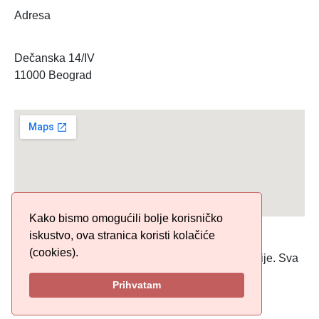
Adresa
Dečanska 14/IV
11000 Beograd
Kako bismo omogućili bolje korisničko
iskustvo, ova stranica koristi kolačiće
(cookies).
© 2019 Organizacija proizvođača fonograma Srbije. Sva
prava zadržana.
Prihvatam
Politika Privatnosti
|
Politika Kolacica