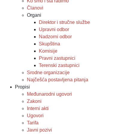
Ko smo i šta radimo
Članovi
Organi
Direktor i stručne službe
Upravni odbor
Nadzorni odbor
Skupština
Komisije
Pravni zastupnici
Terenski zastupnici
Srodne organizacije
Najčešća postavljena pitanja
Propisi
Međunarodni ugovori
Zakoni
Interni akti
Ugovori
Tarifa
Javni pozivi