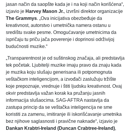
jasan način da saopšte kada je i na koji način korišćena“,
izjavio je
Harvey Mason Jr.
, izvršni direktor organizacije
The Grammys
. „Ova inicijativa obezbeđuje da
kreativnost, autorstvo i umetnička namera ostanu u
središtu svake pesme. Omogućavanje umetnicima da
ispričaju tu priču jača poverenje i doprinosi održivijoj
budućnosti muzike.“
„Transparentnost je od suštinskog značaja, ali predstavlja
tek početak. Ljubitelji muzike imaju pravo da znaju kada
je muzika koju slušaju generisana ili potpomognuta
veštačkom inteligencijom, a izvođači zaslužuju tržište
koje prepoznaje, vrednuje i štiti ljudsku kreativnost. Ovaj
okvir predstavlja važan korak ka pružanju jasnih
informacija slušaocima. SAG-AFTRA nastavlja da
zastupa princip da se veštačka inteligencija ne sme
koristiti za zamenu, imitiranje ili iskorišćavanje umetnika
bez njihove saglasnosti i pravične naknade“, izjavio je
Dankan Krabtri-Ireland (Duncan Crabtree-Ireland)
,