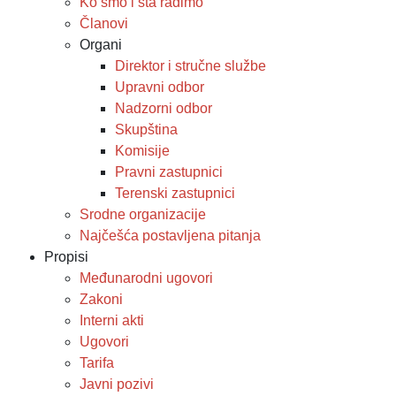
Ko smo i šta radimo
Članovi
Organi
Direktor i stručne službe
Upravni odbor
Nadzorni odbor
Skupština
Komisije
Pravni zastupnici
Terenski zastupnici
Srodne organizacije
Najčešća postavljena pitanja
Propisi
Međunarodni ugovori
Zakoni
Interni akti
Ugovori
Tarifa
Javni pozivi