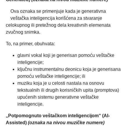
Ova oznaka se primenjuje kada je generativna
veštačka inteligencija korišćena za stvaranje
celokupnog ili pretežnog dela kreativnih elemenata
zvučnog snimka.
To, na primer, obuhvata:
glavni vokal koji je generisan pomoću veštačke
inteligencije;
ključnu instrumentalnu deonicu koja je generisana
pomoću veštačke inteligencije; ili
muziku koja je u celosti nastala na osnovu
tekstualnih ili drugih korisničkih upita (promptova)
upućenih sistemu generativne veštačke
inteligencije.
„Potpomognuto veštačkom inteligencijom“ (AI-
Assisted)
(oznaka na nivou muzičke numere)