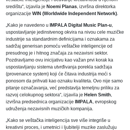
središtu“, izjavila je
Noemi Planas
, izvršna direktorka
organizacije
WIN (Worldwide Independent Network)
.
„Kako je navedeno u
IMPALA Digital Music Plan-u
,
uspostavljanje jedinstvenog okvira na nivou cele muzičke
industrije sa standardnim definicijama i oznakama za
sadržaj generisan pomoću veštačke inteligencije od
presudnog je i hitnog značaja za nezavisni sektor.
Pozdravljamo ovu inicijativu kao važan prvi korak ka
uspostavljanju sistema utvrđivanja porekla sadržaja
(provenance system) koji će čitava industrija moći s
ponosom da prihvati kao oznaku kvaliteta. Ovo nije samo
pitanje označavanja, već predstavlja temeljnu priliku za
razvoj celokupnog sektora“, izjavila je
Helen Smith
,
izvršna predsednica organizacije
IMPALA
, evropskog
udruženja nezavisnih muzičkih kompanija.
„Kako se veštačka inteligencija sve više integriše u
kreativni proces, i umetnici i ljubitelji muzike zaslužuju