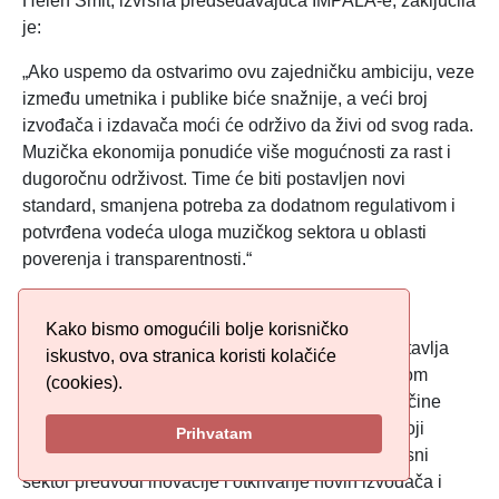
Helen Smit, izvršna predsedavajuća IMPALA-e, zaključila
je:
„Ako uspemo da ostvarimo ovu zajedničku ambiciju, veze
između umetnika i publike biće snažnije, a veći broj
izvođača i izdavača moći će održivo da živi od svog rada.
Muzička ekonomija ponudiće više mogućnosti za rast i
dugoročnu održivost. Time će biti postavljen novi
standard, smanjena potreba za dodatnom regulativom i
potvrđena vodeća uloga muzičkog sektora u oblasti
poverenja i transparentnosti.“
O IMPALA-i
Kako bismo omogućili bolje korisničko
IMPALA je osnovana 2000. godine i danas predstavlja
iskustvo, ova stranica koristi kolačiće
više od 6.000 nezavisnih muzičkih kompanija širom
(cookies).
Evrope. Čak 99% evropskih muzičkih kompanija čine
mala, mikro i srednja preduzeća, kao i umetnici koji
Prihvatam
samostalno objavljuju svoju muziku. Ovaj nezavisni
sektor predvodi inovacije i otkrivanje novih izvođača i