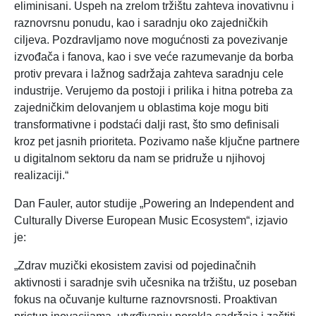
eliminisani. Uspeh na zrelom tržištu zahteva inovativnu i
raznovrsnu ponudu, kao i saradnju oko zajedničkih
ciljeva. Pozdravljamo nove mogućnosti za povezivanje
izvođača i fanova, kao i sve veće razumevanje da borba
protiv prevara i lažnog sadržaja zahteva saradnju cele
industrije. Verujemo da postoji i prilika i hitna potreba za
zajedničkim delovanjem u oblastima koje mogu biti
transformativne i podstaći dalji rast, što smo definisali
kroz pet jasnih prioriteta. Pozivamo naše ključne partnere
u digitalnom sektoru da nam se pridruže u njihovoj
realizaciji.“
Dan Fauler, autor studije „Powering an Independent and
Culturally Diverse European Music Ecosystem“, izjavio
je:
„Zdrav muzički ekosistem zavisi od pojedinačnih
aktivnosti i saradnje svih učesnika na tržištu, uz poseban
fokus na očuvanje kulturne raznovrsnosti. Proaktivan