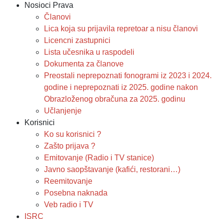
Nosioci Prava
Članovi
Lica koja su prijavila repretoar a nisu članovi
Licencni zastupnici
Lista učesnika u raspodeli
Dokumenta za članove
Preostali neprepoznati fonogrami iz 2023 i 2024.
godine i neprepoznati iz 2025. godine nakon
Obrazloženog obračuna za 2025. godinu
Učlanjenje
Korisnici
Ko su korisnici ?
Zašto prijava ?
Emitovanje (Radio i TV stanice)
Javno saopštavanje (kafići, restorani…)
Reemitovanje
Posebna naknada
Veb radio i TV
ISRC