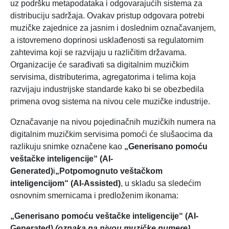
uz podršku metapodataka i odgovarajućih sistema za
distribuciju sadržaja. Ovakav pristup odgovara potrebi
muzičke zajednice za jasnim i doslednim označavanjem,
a istovremeno doprinosi usklađenosti sa regulatornim
zahtevima koji se razvijaju u različitim državama.
Organizacije će sarađivati sa digitalnim muzičkim
servisima, distributerima, agregatorima i telima koja
razvijaju industrijske standarde kako bi se obezbedila
primena ovog sistema na nivou cele muzičke industrije.
Označavanje na nivou pojedinačnih muzičkih numera na
digitalnim muzičkim servisima pomoći će slušaocima da
razlikuju snimke označene kao
„Generisano pomoću
veštačke inteligencije“ (AI-
Generated)
i
„Potpomognuto veštačkom
inteligencijom“ (AI-Assisted)
, u skladu sa sledećim
osnovnim smernicama i predloženim ikonama:
„Generisano pomoću veštačke inteligencije“ (AI-
Generated)
(oznaka na nivou muzičke numere)