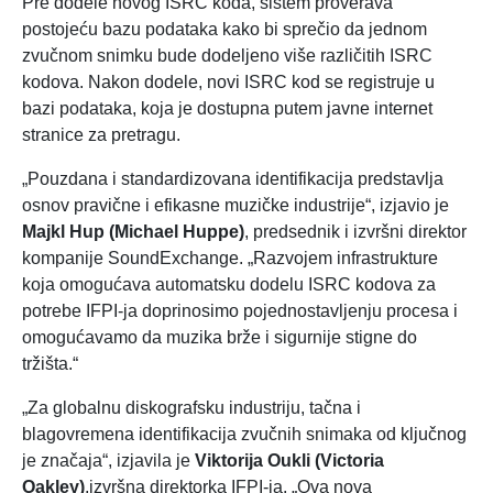
Pre dodele novog ISRC koda, sistem proverava
postojeću bazu podataka kako bi sprečio da jednom
zvučnom snimku bude dodeljeno više različitih ISRC
kodova. Nakon dodele, novi ISRC kod se registruje u
bazi podataka, koja je dostupna putem javne internet
stranice za pretragu.
„Pouzdana i standardizovana identifikacija predstavlja
osnov pravične i efikasne muzičke industrije“, izjavio je
Majkl Hup (Michael Huppe)
, predsednik i izvršni direktor
kompanije SoundExchange. „Razvojem infrastrukture
koja omogućava automatsku dodelu ISRC kodova za
potrebe IFPI-ja doprinosimo pojednostavljenju procesa i
omogućavamo da muzika brže i sigurnije stigne do
tržišta.“
„Za globalnu diskografsku industriju, tačna i
blagovremena identifikacija zvučnih snimaka od ključnog
je značaja“, izjavila je
Viktorija Oukli (Victoria
Oakley)
,izvršna direktorka IFPI-ja. „Ova nova