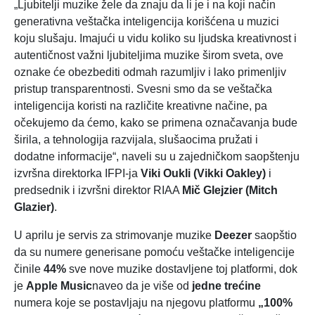
„Ljubitelji muzike žele da znaju da li je i na koji način
generativna veštačka inteligencija korišćena u muzici
koju slušaju. Imajući u vidu koliko su ljudska kreativnost i
autentičnost važni ljubiteljima muzike širom sveta, ove
oznake će obezbediti odmah razumljiv i lako primenljiv
pristup transparentnosti. Svesni smo da se veštačka
inteligencija koristi na različite kreativne načine, pa
očekujemo da ćemo, kako se primena označavanja bude
širila, a tehnologija razvijala, slušaocima pružati i
dodatne informacije“, naveli su u zajedničkom saopštenju
izvršna direktorka IFPI-ja
Viki Oukli (Vikki Oakley)
i
predsednik i izvršni direktor RIAA
Mič Glejzier (Mitch
Glazier)
.
U aprilu je servis za strimovanje muzike
Deezer
saopštio
da su numere generisane pomoću veštačke inteligencije
činile
44%
sve nove muzike dostavljene toj platformi, dok
je
Apple Music
naveo da je više od
jedne trećine
numera koje se postavljaju na njegovu platformu
„100%