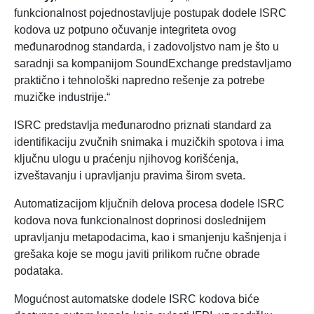
funkcionalnost pojednostavljuje postupak dodele ISRC
kodova uz potpuno očuvanje integriteta ovog
međunarodnog standarda, i zadovoljstvo nam je što u
saradnji sa kompanijom SoundExchange predstavljamo
praktično i tehnološki napredno rešenje za potrebe
muzičke industrije.“
ISRC predstavlja međunarodno priznati standard za
identifikaciju zvučnih snimaka i muzičkih spotova i ima
ključnu ulogu u praćenju njihovog korišćenja,
izveštavanju i upravljanju pravima širom sveta.
Automatizacijom ključnih delova procesa dodele ISRC
kodova nova funkcionalnost doprinosi doslednijem
upravljanju metapodacima, kao i smanjenju kašnjenja i
grešaka koje se mogu javiti prilikom ručne obrade
podataka.
Mogućnost automatske dodele ISRC kodova biće