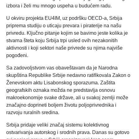
izbora i želi mu mnogo uspeha u budućem radu.
U okviru projekta EU4IM, uz podršku OECD-a, Srbija
priprema studiju o uticaju prevara i piraterije na našu
privredu. Ključno pitanje kojim se bavimo jeste kolika je
stvarna šteta koju Srbija trpi usled ovih nezakonitih
aktivnosti i koji sektori naše privrede su njima najviše
pogođeni.
Sa zadovoljstvom vas obaveštavam da je Narodna
skupština Republike Srbije nedavno ratifikovala Zakon o
Ženevskom aktu Lisabonskog sporazuma. Zaštita
geografskih oznaka možda ne predstavlja osnovu
makroekonomije svake države, ali u svakoj zemlji može
značajno doprineti boljem životu poljoprivrednika i
razvoju ruralnih sredina.
Srbija pridaje veliki značaj sistemu kolektivnog
ostvarivanja autorskog i srodnih prava. Danas su gotovo