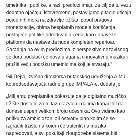
umetnika i publike, a naši predlozi imaju za cilj da tu vezu
dodatno ojačaju. Istovremeno, postavljamo pitanje uticaja
pojedinih mera na zdravlje tržišta, poput pragova
monetizacije, obima besplatnih modela korišćenja,
postojeće politike određivanja cena, kao i obaveze
platformi da nastave da nude kompletan repertoar.
Saradnja na ovim predlozima iz perspektive nezavisnog
sektora podstaći će nova ulaganja u inovativnu muziku i
pružiti veću podršku umetnicima koji je stvaraju.“
Gii Dejvi, izvršna direktorka britanskog udruženja AIM i
kopredsedavajuća radne grupe IMPALA-e, dodala je:
„Milijardu pretplatnika pokazuje da je digitalno muzičko
tržište dostiglo zrelu fazu razvoja i da ima kapacitet da
donese uspeh velikom broju učesnika. Ovo vidimo kao
priliku za ambiciozan, ali ostvariv plan kojim će se
izgraditi tržište na kojem će autentična muzika
napredovati, a svi pokušaji zloupotrebe sistema biti