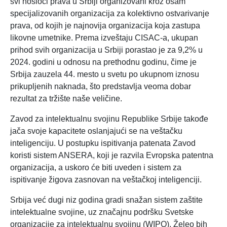
svi nosioci prava u Srbiji organizovani kroz osam
specijalizovanih organizacija za kolektivno ostvarivanje
prava, od kojih je najnovija organizacija koja zastupa
likovne umetnike. Prema izveštaju CISAC-a, ukupan
prihod svih organizacija u Srbiji porastao je za 9,2% u
2024. godini u odnosu na prethodnu godinu, čime je
Srbija zauzela 44. mesto u svetu po ukupnom iznosu
prikupljenih naknada, što predstavlja veoma dobar
rezultat za tržište naše veličine.
Zavod za intelektualnu svojinu Republike Srbije takođe
jača svoje kapacitete oslanjajući se na veštačku
inteligenciju. U postupku ispitivanja patenata Zavod
koristi sistem ANSERA, koji je razvila Evropska patentna
organizacija, a uskoro će biti uveden i sistem za
ispitivanje žigova zasnovan na veštačkoj inteligenciji.
Srbija već dugi niz godina gradi snažan sistem zaštite
intelektualne svojine, uz značajnu podršku Svetske
organizacije za intelektualnu svojinu (WIPO). Želeo bih