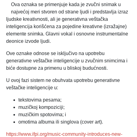
Ova oznaka se primenjuje kada je zvučni snimak u
najvećoj meri stvoren od strane ljudi i predstavlja izraz
ljudske kreativnosti, ali je generativna veštačka
inteligencija korišćena za pojedine kreativne (izražajne)
elemente snimka. Glavni vokal i osnovne instrumentalne
deonice izvode ljudi.
Ove oznake odnose se isključivo na upotrebu
generativne veštačke inteligencije u zvučnim snimcima i
biće dostupne za primenu u bliskoj budućnosti.
U ovoj fazi sistem ne obuhvata upotrebu generativne
veštačke inteligencije u:
tekstovima pesama;
muzičkoj kompoziciji;
muzičkim spotovima; i
omotima albuma ili singlova (cover art).
https://www.ifpi.org/music-community-introduces-new-