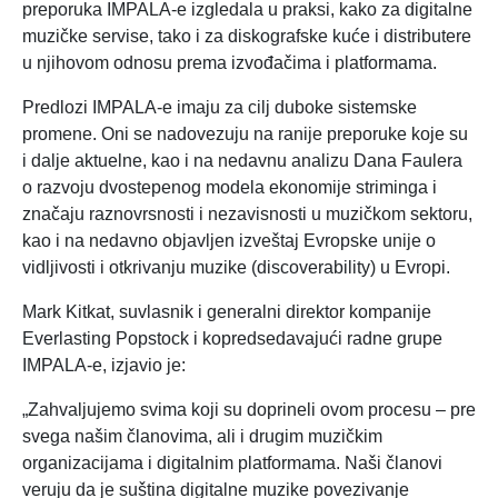
preporuka IMPALA-e izgledala u praksi, kako za digitalne
muzičke servise, tako i za diskografske kuće i distributere
u njihovom odnosu prema izvođačima i platformama.
Predlozi IMPALA-e imaju za cilj duboke sistemske
promene. Oni se nadovezuju na ranije preporuke koje su
i dalje aktuelne, kao i na nedavnu analizu Dana Faulera
o razvoju dvostepenog modela ekonomije striminga i
značaju raznovrsnosti i nezavisnosti u muzičkom sektoru,
kao i na nedavno objavljen izveštaj Evropske unije o
vidljivosti i otkrivanju muzike (discoverability) u Evropi.
Mark Kitkat, suvlasnik i generalni direktor kompanije
Everlasting Popstock i kopredsedavajući radne grupe
IMPALA-e, izjavio je:
„Zahvaljujemo svima koji su doprineli ovom procesu – pre
svega našim članovima, ali i drugim muzičkim
organizacijama i digitalnim platformama. Naši članovi
veruju da je suština digitalne muzike povezivanje