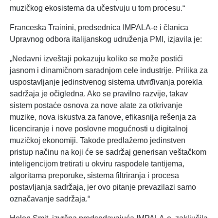
muzičkog ekosistema da učestvuju u tom procesu.“
Franceska Trainini, predsednica IMPALA-e i članica
Upravnog odbora italijanskog udruženja PMI, izjavila je:
„Nedavni izveštaji pokazuju koliko se može postići
jasnom i dinamičnom saradnjom cele industrije. Prilika za
uspostavljanje jedinstvenog sistema utvrđivanja porekla
sadržaja je očigledna. Ako se pravilno razvije, takav
sistem postaće osnova za nove alate za otkrivanje
muzike, nova iskustva za fanove, efikasnija rešenja za
licenciranje i nove poslovne mogućnosti u digitalnoj
muzičkoj ekonomiji. Takođe predlažemo jedinstven
pristup načinu na koji će se sadržaj generisan veštačkom
inteligencijom tretirati u okviru raspodele tantijema,
algoritama preporuke, sistema filtriranja i procesa
postavljanja sadržaja, jer ovo pitanje prevazilazi samo
označavanje sadržaja.“