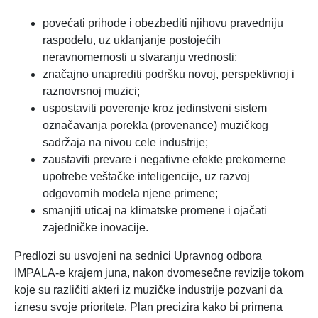
povećati prihode i obezbediti njihovu pravedniju
raspodelu, uz uklanjanje postojećih
neravnomernosti u stvaranju vrednosti;
značajno unaprediti podršku novoj, perspektivnoj i
raznovrsnoj muzici;
uspostaviti poverenje kroz jedinstveni sistem
označavanja porekla (provenance) muzičkog
sadržaja na nivou cele industrije;
zaustaviti prevare i negativne efekte prekomerne
upotrebe veštačke inteligencije, uz razvoj
odgovornih modela njene primene;
smanjiti uticaj na klimatske promene i ojačati
zajedničke inovacije.
Predlozi su usvojeni na sednici Upravnog odbora
IMPALA-e krajem juna, nakon dvomesečne revizije tokom
koje su različiti akteri iz muzičke industrije pozvani da
iznesu svoje prioritete. Plan precizira kako bi primena