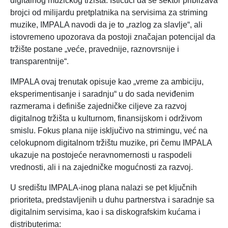
digitalnog muzičkog tržišta. Ističući da se sektor približava
brojci od milijardu pretplatnika na servisima za striming
muzike, IMPALA navodi da je to „razlog za slavlje“, ali
istovremeno upozorava da postoji značajan potencijal da
tržište postane „veće, pravednije, raznovrsnije i
transparentnije“.
IMPALA ovaj trenutak opisuje kao „vreme za ambiciju,
eksperimentisanje i saradnju“ u do sada neviđenim
razmerama i definiše zajedničke ciljeve za razvoj
digitalnog tržišta u kulturnom, finansijskom i održivom
smislu. Fokus plana nije isključivo na strimingu, već na
celokupnom digitalnom tržištu muzike, pri čemu IMPALA
ukazuje na postojeće neravnomernosti u raspodeli
vrednosti, ali i na zajedničke mogućnosti za razvoj.
U središtu IMPALA-inog plana nalazi se pet ključnih
prioriteta, predstavljenih u duhu partnerstva i saradnje sa
digitalnim servisima, kao i sa diskografskim kućama i
distributerima: