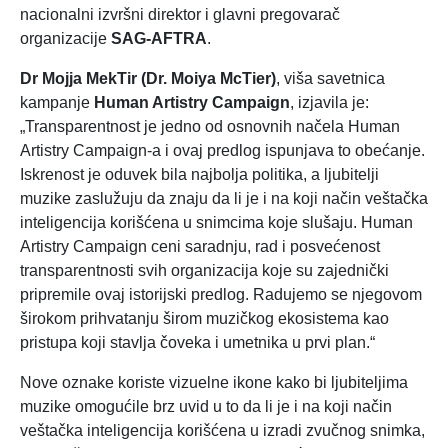
nacionalni izvršni direktor i glavni pregovarač
organizacije
SAG-AFTRA
.
Dr Mojja MekTir (Dr. Moiya McTier)
, viša savetnica
kampanje
Human Artistry Campaign
, izjavila je:
„Transparentnost je jedno od osnovnih načela Human
Artistry Campaign-a i ovaj predlog ispunjava to obećanje.
Iskrenost je oduvek bila najbolja politika, a ljubitelji
muzike zaslužuju da znaju da li je i na koji način veštačka
inteligencija korišćena u snimcima koje slušaju. Human
Artistry Campaign ceni saradnju, rad i posvećenost
transparentnosti svih organizacija koje su zajednički
pripremile ovaj istorijski predlog. Radujemo se njegovom
širokom prihvatanju širom muzičkog ekosistema kao
pristupa koji stavlja čoveka i umetnika u prvi plan.“
Nove oznake koriste vizuelne ikone kako bi ljubiteljima
muzike omogućile brz uvid u to da li je i na koji način
veštačka inteligencija korišćena u izradi zvučnog snimka,