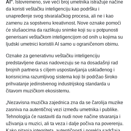
AI“
. Istovremeno, sve veći broj umetnika istražuje načine
da koristi veštačku inteligenciju kao podršku i
unapređenje svog stvaralačkog procesa, ali ne i kao
zamenu za sopstvenu kreativnost. Nove oznake pomoći
će slušaocima da razlikuju snimke koji su u potpunosti
generisani veštačkom inteligencijom od onih u kojima su
ljudski umetnici koristili AI samo u ograničenom obimu.
Oznake za generativnu veštačku inteligenciju
predstavljene danas nadovezuju se na dosadašnji rad
brojnih partnera s ciljem uspostavljanja usklađenog i
korisnicima razumljivog sistema koji bi podržao široko
prihvatanje jedinstvenog industrijskog standarda u
čitavom muzičkom ekosistemu.
„Nezavisna muzička zajednica zna da se čarolija muzike
zasniva na autentičnoj vezi između umetnika i publike.
Tehnologija će nastaviti da nudi nove načine stvaranja i
uživanja u muzici, ali ta veza i dalje počiva na poverenju.
Kako pitanja integriteta, autentičnosti i porekla sadržaja