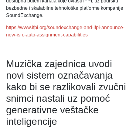
dostupna putem kanala koje ovlasti IFPI, uz podršku
bezbedne i skalabilne tehnološke platforme kompanije
SoundExchange.
https://www.ifpi.org/soundexchange-and-ifpi-announce-
new-isrc-auto-assignment-capabilities
Muzička zajednica uvodi
novi sistem označavanja
kako bi se razlikovali zvučni
snimci nastali uz pomoć
generativne veštačke
inteligencije