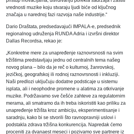
pristup inovacijama, utvrđivanju porekla sadržaja i zaštiti
vrednosti muzike koju stvaraju ljudi biće od ključnog
značaja u narednoj fazi razvoja naše industrije.“
Dario Draštata, predsedavajući IMPALA-e, predsednik
regionalnog udruženja RUNDA Adria i izvršni direktor
Dallas Recordsa, rekao je:
„Konkretne mere za unapređenje raznovrsnosti na svim
tržištima predstavljaju jednu od centralnih tema našeg
novog plana – bilo da je reč o kulturnoj, žanrovskoj,
jezičkoj, geografskoj ili rodnoj raznovrsnosti i inkluziji.
Naši predlozi uključuju dodatne podsticaje u sistemu
isplata, ali i neophodne promene u alatima za otkrivanje
muzike. Podržavamo sve češće zahteve za regulatornim
merama, ali smatramo da ih treba iskoristiti kao priliku za
unapređenje tržišta kroz ambiciju, eksperimentisanje i
saradnju, kako bi se stvorili što ravnopravniji uslovi i
podstakla zdrava tržišna konkurencija. Napredak ćemo
proceniti za dvanaest meseci i pozivamo sve partnere iz