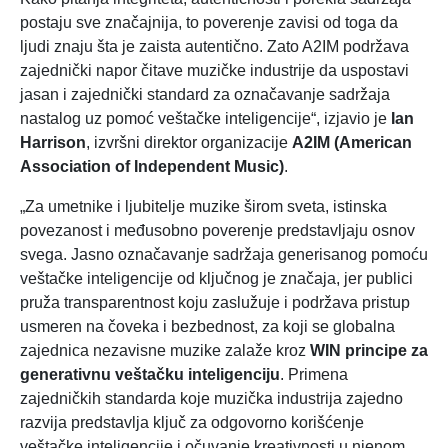
postaju sve značajnija, to poverenje zavisi od toga da
ljudi znaju šta je zaista autentično. Zato A2IM podržava
zajednički napor čitave muzičke industrije da uspostavi
jasan i zajednički standard za označavanje sadržaja
nastalog uz pomoć veštačke inteligencije“, izjavio je
Ian
Harrison
, izvršni direktor organizacije
A2IM (American
Association of Independent Music)
.
„Za umetnike i ljubitelje muzike širom sveta, istinska
povezanost i međusobno poverenje predstavljaju osnov
svega. Jasno označavanje sadržaja generisanog pomoću
veštačke inteligencije od ključnog je značaja, jer publici
pruža transparentnost koju zaslužuje i podržava pristup
usmeren na čoveka i bezbednost, za koji se globalna
zajednica nezavisne muzike zalaže kroz
WIN principe za
generativnu veštačku inteligenciju
. Primena
zajedničkih standarda koje muzička industrija zajedno
razvija predstavlja ključ za odgovorno korišćenje
veštačke inteligencije i očuvanje kreativnosti u njenom