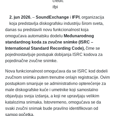
credit:
ifpi
2. jun 2026.
–
SoundExchange
i
IFPI
, organizacija
koja predstavlja diskografsku industriju širom sveta,
danas su predstavili novu funkcionalnost koja
omogućava automatsku dodelu
Međunarodnog
standardnog koda za zvučne snimke (ISRC –
International Standard Recording Code)
,
čime se
pojednostavljuje postupak dobijanja ISRC kodova za
pojedinačne zvučne snimke.
Nova funkcionalnost omogućava da se ISRC kod dodeli
zvučnom snimku putem trenutne onlajn registracije. Ovim
postupkom smanjuje se administrativno opterećenje za
male diskografske kuće i umetnike koji samostalno
objavljuju svoja izdanja, a koji ne upravljaju velikim
katalozima snimaka. Istovremeno, omogućava se da
svaki zvučni snimak bude pravilno identifikovan od
samog početka.