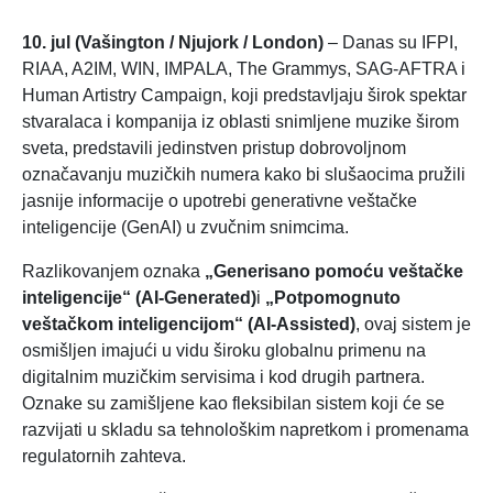
10. jul (Vašington / Njujork / London)
– Danas su IFPI,
RIAA, A2IM, WIN, IMPALA, The Grammys, SAG-AFTRA i
Human Artistry Campaign, koji predstavljaju širok spektar
stvaralaca i kompanija iz oblasti snimljene muzike širom
sveta, predstavili jedinstven pristup dobrovoljnom
označavanju muzičkih numera kako bi slušaocima pružili
jasnije informacije o upotrebi generativne veštačke
inteligencije (GenAI) u zvučnim snimcima.
Razlikovanjem oznaka
„Generisano pomoću veštačke
inteligencije“ (AI-Generated)
i
„Potpomognuto
veštačkom inteligencijom“ (AI-Assisted)
, ovaj sistem je
osmišljen imajući u vidu široku globalnu primenu na
digitalnim muzičkim servisima i kod drugih partnera.
Oznake su zamišljene kao fleksibilan sistem koji će se
razvijati u skladu sa tehnološkim napretkom i promenama
regulatornih zahteva.