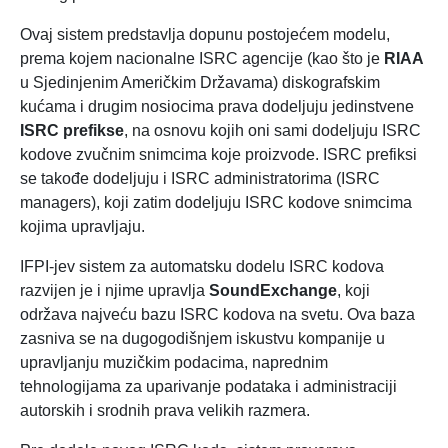
Ovaj sistem predstavlja dopunu postojećem modelu,
prema kojem nacionalne ISRC agencije (kao što je
RIAA
u Sjedinjenim Američkim Državama) diskografskim
kućama i drugim nosiocima prava dodeljuju jedinstvene
ISRC prefikse
, na osnovu kojih oni sami dodeljuju ISRC
kodove zvučnim snimcima koje proizvode. ISRC prefiksi
se takođe dodeljuju i ISRC administratorima (ISRC
managers), koji zatim dodeljuju ISRC kodove snimcima
kojima upravljaju.
IFPI-jev sistem za automatsku dodelu ISRC kodova
razvijen je i njime upravlja
SoundExchange
, koji
održava najveću bazu ISRC kodova na svetu. Ova baza
zasniva se na dugogodišnjem iskustvu kompanije u
upravljanju muzičkim podacima, naprednim
tehnologijama za uparivanje podataka i administraciji
autorskih i srodnih prava velikih razmera.