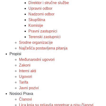
Direktor i stručne službe
Upravni odbor
Nadzorni odbor
Skupština
Komisije
Pravni zastupnici
Terenski zastupnici
Srodne organizacije
Najčešća postavljena pitanja
Propisi
Međunarodni ugovori
Zakoni
Interni akti
Ugovori
Tarifa
Javni pozivi
Nosioci Prava
Članovi
Lica koja su prijavila repretoar a nisu članovi