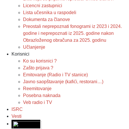
Licencni zastupnici
Lista učesnika u raspodeli
Dokumenta za članove
Preostali neprepoznati fonogrami iz 2023 i 2024.
godine i neprepoznati iz 2025. godine nakon
Obrazloženog obračuna za 2025. godinu
Učlanjenje
Korisnici
Ko su korisnici ?
Zašto prijava ?
Emitovanje (Radio i TV stanice)
Javno saopštavanje (kafići, restorani…)
Reemitovanje
Posebna naknada
Veb radio i TV
ISRC
Vesti