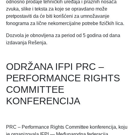
odnosno prodaje tehničkih uređaja i praznih nosača
zvuka, slike i teksta za koje se opravdano može
pretpostaviti da će biti korišćeni za umnožavanje
fonograma za lične nekomercijalne potrebe fizičkih lica.
Dozvola je obnovljena za period od 5 godina od dana
izdavanja Rešenja.
ODRŽANA IFPI PRC –
PERFORMANCE RIGHTS
COMMITTEE
KONFERENCIJA
PRC – Performance Rights Committee konferencija, koju
je organizovala IFPI — Međunarodna federacija