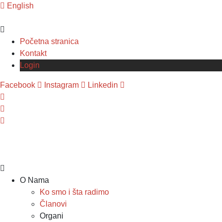
English
Početna stranica
Kontakt
Login
Facebook
Instagram
Linkedin
O Nama
Ko smo i šta radimo
Članovi
Organi