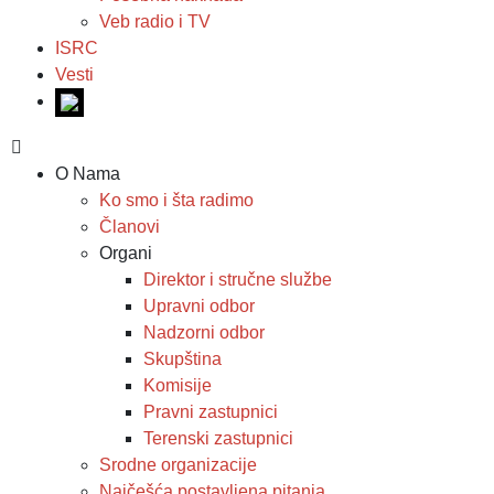
Veb radio i TV
ISRC
Vesti
O Nama
Ko smo i šta radimo
Članovi
Organi
Direktor i stručne službe
Upravni odbor
Nadzorni odbor
Skupština
Komisije
Pravni zastupnici
Terenski zastupnici
Srodne organizacije
Najčešća postavljena pitanja