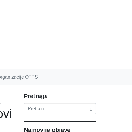
 organizacije OFPS
Pretraga
a
ovi
Najnovije objave