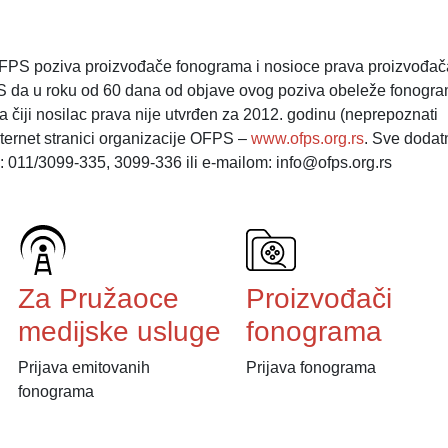
OFPS poziva proizvođače fonograma i nosioce prava proizvođač
PS da u roku od 60 dana od objave ovog poziva obeleže fonogr
 čiji nosilac prava nije utvrđen za 2012. godinu (neprepoznati
internet stranici organizacije OFPS –
www.ofps.org.rs
. Sve dodat
a: 011/3099-335, 3099-336 ili e-mailom: info@ofps.org.rs
Za Pružaoce
Proizvođači
medijske usluge
fonograma
Prijava emitovanih
Prijava fonograma
fonograma