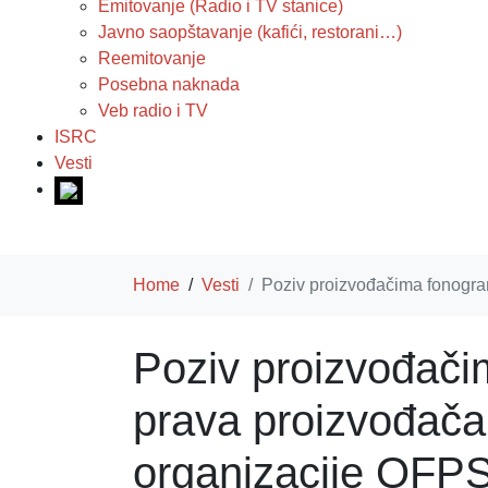
Emitovanje (Radio i TV stanice)
Javno saopštavanje (kafići, restorani…)
Reemitovanje
Posebna naknada
Veb radio i TV
ISRC
Vesti
Home
Vesti
Poziv proizvođačima fonogra
Poziv proizvođači
prava proizvođača 
organizacije OFP