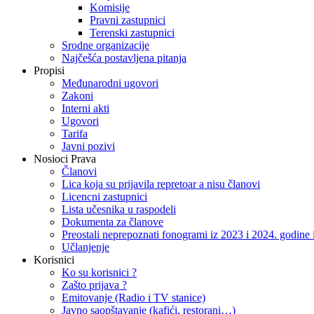
Komisije
Pravni zastupnici
Terenski zastupnici
Srodne organizacije
Najčešća postavljena pitanja
Propisi
Međunarodni ugovori
Zakoni
Interni akti
Ugovori
Tarifa
Javni pozivi
Nosioci Prava
Članovi
Lica koja su prijavila repretoar a nisu članovi
Licencni zastupnici
Lista učesnika u raspodeli
Dokumenta za članove
Preostali neprepoznati fonogrami iz 2023 i 2024. godin
Učlanjenje
Korisnici
Ko su korisnici ?
Zašto prijava ?
Emitovanje (Radio i TV stanice)
Javno saopštavanje (kafići, restorani…)