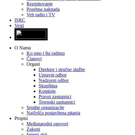
Reemitovanje
Posebna naknada
Veb radio i TV
ISRC
Vesti
O Nama
Ko smo i šta radimo
Članovi
Organi
Direktor i stručne službe
Upravni odbor
Nadzorni odbor
Skupština
Komisije
Pravni zastupnici
Terenski zastupnici
Srodne organizacije
Najčešća postavljena pitanja
Propisi
Međunarodni ugovori
Zakoni
Interni akti