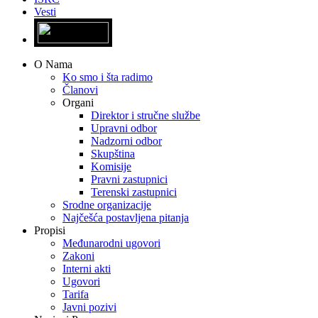
Vesti
O Nama
Ko smo i šta radimo
Članovi
Organi
Direktor i stručne službe
Upravni odbor
Nadzorni odbor
Skupština
Komisije
Pravni zastupnici
Terenski zastupnici
Srodne organizacije
Najčešća postavljena pitanja
Propisi
Međunarodni ugovori
Zakoni
Interni akti
Ugovori
Tarifa
Javni pozivi