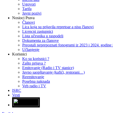
Ugovori
Tarifa
Javni pozivi
Nosioci Prava
Članovi
Lica koja su prijavila repretoar a nisu članovi
Licencni zastupnici
Lista učesnika u raspodeli
Dokumenta za članove
Preostali neprepoznati fonogrami iz 2023 i 2024. godin
Učlanjenje
Korisnici
Ko su korisnici ?
Zašto prijava ?
Emitovanje (Radio i TV stanice)
Javno saopštavanje (kafići, restorani…)
Reemitovanje
Posebna naknada
Veb radio i TV
ISRC
Vesti