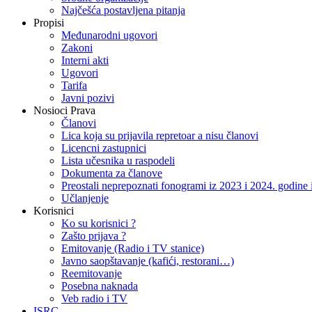
Najčešća postavljena pitanja
Propisi
Međunarodni ugovori
Zakoni
Interni akti
Ugovori
Tarifa
Javni pozivi
Nosioci Prava
Članovi
Lica koja su prijavila repretoar a nisu članovi
Licencni zastupnici
Lista učesnika u raspodeli
Dokumenta za članove
Preostali neprepoznati fonogrami iz 2023 i 2024. godin
Učlanjenje
Korisnici
Ko su korisnici ?
Zašto prijava ?
Emitovanje (Radio i TV stanice)
Javno saopštavanje (kafići, restorani…)
Reemitovanje
Posebna naknada
Veb radio i TV
ISRC