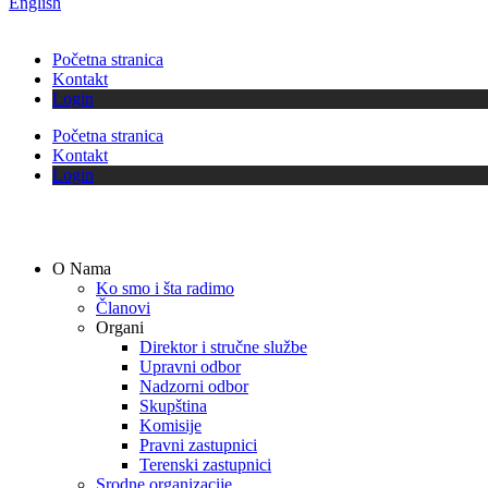
English
Početna stranica
Kontakt
Login
Početna stranica
Kontakt
Login
O Nama
Ko smo i šta radimo
Članovi
Organi
Direktor i stručne službe
Upravni odbor
Nadzorni odbor
Skupština
Komisije
Pravni zastupnici
Terenski zastupnici
Srodne organizacije