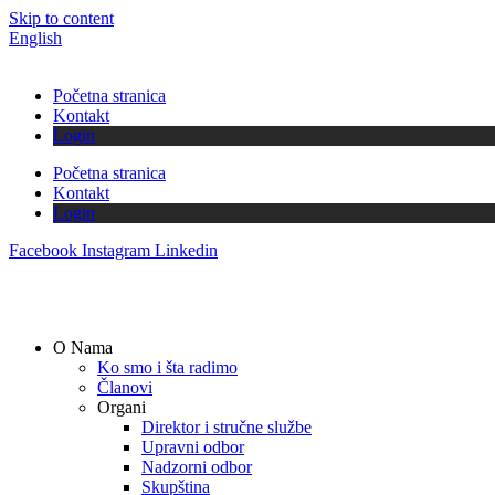
Skip to content
English
Početna stranica
Kontakt
Login
Početna stranica
Kontakt
Login
Facebook
Instagram
Linkedin
O Nama
Ko smo i šta radimo
Članovi
Organi
Direktor i stručne službe
Upravni odbor
Nadzorni odbor
Skupština