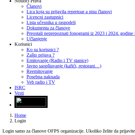
Nosioci Prava
Članovi
Lica koja su prijavila repretoar a nisu članovi
Licencni zastupnici
Lista učesnika u raspodeli
Dokumenta za članove
Preostali neprepoznati fonogrami iz 2023 i 2024. godin
Učlanjenje
Korisnici
Ko su korisnici ?
Zašto prijava ?
Emitovanje (Radio i TV stanice)
Javno saopštavanje (kafići, restorani…)
Reemitovanje
Posebna naknada
Veb radio i TV
ISRC
Vesti
Home
Login
Login samo za članove OFPS organizacije. Ukoliko želite da prijavite